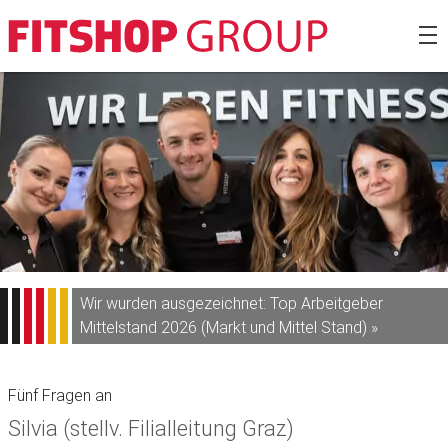
Zum
Fitshop Gro
Inhalt
springen
Wir wurden ausgezeichnet: Top Arbeitgeber
Mittelstand 2026 (Markt und Mittel Stand) »
Fünf Fragen an
Silvia (stellv. Filialleitung Graz)