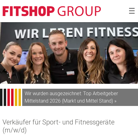
Zum
Fitshop Gro
Inhalt
springen
Wir wurden ausgezeichnet: Top Arbeitgeber
Mittelstand 2026 (Markt und Mittel Stand) »
Verkäufer für Sport- und Fitnessgeräte
(m/w/d)