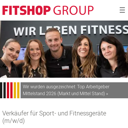
Zum
Fitshop Gro
Inhalt
springen
Wir wurden ausgezeichnet: Top Arbeitgeber
Mittelstand 2026 (Markt und Mittel Stand) »
Verkäufer für Sport- und Fitnessgeräte
(m/w/d)