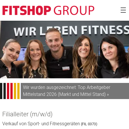
Zum
Fitshop Gro
Inhalt
springen
Wir wurden ausgezeichnet: Top Arbeitgeber
Mittelstand 2026 (Markt und Mittel Stand) »
Filialleiter (m/w/d)
Verkauf von Sport- und Fitnessgeräten
(FIL 0373)