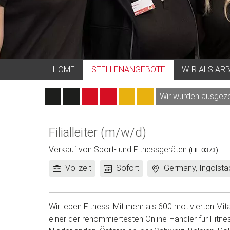
HOME
STELLENANGEBOTE
WIR ALS AR
Wir wurden ausgezei
Filialleiter (m/w/d)
Verkauf von Sport- und Fitnessgeräten
(FIL 0373)
Arbeitszeit:
Frühestes
Standort:
Vollzeit
Sofort
Germany, Ingolsta
Eintrittsdatum:
Wir leben Fitness! Mit mehr als 600 motivierten Mi
einer der renommiertesten Online-Händler für Fitne