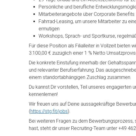
Persönliche und berufliche Entwicklungsmög
Mitarbeiterangebote über Corporate Benefits
Fahrrad-Leasing, um unsere Mitarbeiter zu eine
ermutigen
Workshops, Sprach- und Sportkurse, regelmäß
Für diese Position als Filialleiter in Vollzeit biete
3.100,00 € zuzüglich einer 1 % Netto Umsatzprovis
Die konkrete Einstufung innerhalb der Gehaltsspann
und relevanter Berufserfahrung. Das ausgeschriebe
einem standortabhängigen Zuschlag zusammen.
Du kannst Dir vorstellen, Teil unseres engagierte
kennenlernen!
Wir freuen uns auf Deine aussagekräftige Bewerbun
(
https://stg.fit/jobs
).
Bei weiteren Fragen zu dem Bewerbungsprozess, 
hast, steht dir unser Recruiting-Team unter +49 4