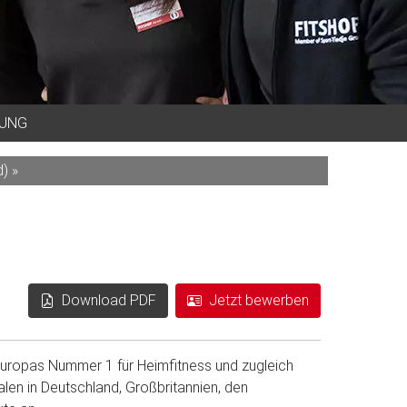
BUNG
) »
Download PDF
Jetzt bewerben
 Europas Nummer 1 für Heimfitness und zugleich
alen in Deutschland, Großbritannien, den