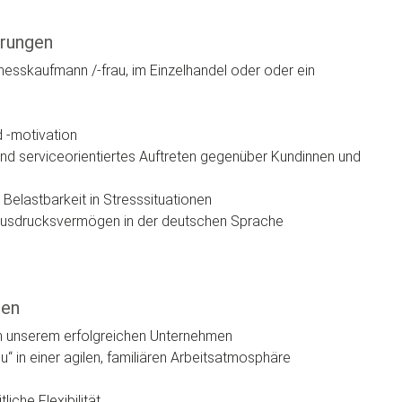
erungen
nesskaufmann /-frau, im Einzelhandel oder oder ein
d -motivation
nd serviceorientiertes Auftreten gegenüber Kundinnen und
Belastbarkeit in Stresssituationen
 Ausdrucksvermögen in der deutschen Sprache
ren
in unserem erfolgreichen Unternehmen
u“ in einer agilen, familiären Arbeitsatmosphäre
liche Flexibilität