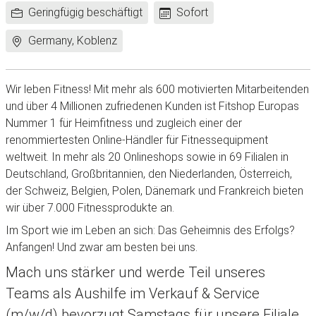
Arbeitszeit:
Frühestes
Geringfügig beschäftigt
Sofort
Eintrittsdatum:
Standort:
Germany, Koblenz
Wir leben Fitness! Mit mehr als 600 motivierten Mitarbeitenden
und über 4 Millionen zufriedenen Kunden ist Fitshop Europas
Nummer 1 für Heimfitness und zugleich einer der
renommiertesten Online-Händler für Fitnessequipment
weltweit. In mehr als 20 Onlineshops sowie in 69 Filialen in
Deutschland, Großbritannien, den Niederlanden, Österreich,
der Schweiz, Belgien, Polen, Dänemark und Frankreich bieten
wir über 7.000 Fitnessprodukte an.
Im Sport wie im Leben an sich: Das Geheimnis des Erfolgs?
Anfangen! Und zwar am besten bei uns.
Mach uns stärker und werde Teil unseres
Teams als Aushilfe im Verkauf & Service
(m/w/d) bevorzugt Samstags für unsere Filiale