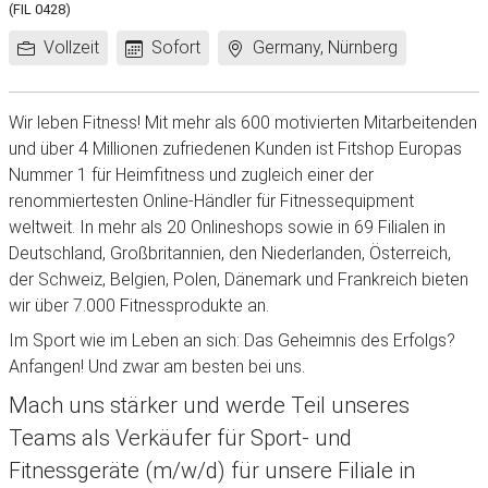
(FIL 0428)
Arbeitszeit:
Frühestes
Standort:
Vollzeit
Sofort
Germany, Nürnberg
Eintrittsdatum:
Wir leben Fitness! Mit mehr als 600 motivierten Mitarbeitenden
und über 4 Millionen zufriedenen Kunden ist Fitshop Europas
Nummer 1 für Heimfitness und zugleich einer der
renommiertesten Online-Händler für Fitnessequipment
weltweit. In mehr als 20 Onlineshops sowie in 69 Filialen in
Deutschland, Großbritannien, den Niederlanden, Österreich,
der Schweiz, Belgien, Polen, Dänemark und Frankreich bieten
wir über 7.000 Fitnessprodukte an.
Im Sport wie im Leben an sich: Das Geheimnis des Erfolgs?
Anfangen! Und zwar am besten bei uns.
Mach uns stärker und werde Teil unseres
Teams als Verkäufer für Sport- und
Fitnessgeräte (m/w/d) für unsere Filiale in