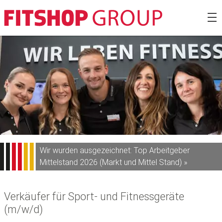
Zum
Fitshop Gro
Inhalt
springen
Wir wurden ausgezeichnet: Top Arbeitgeber
Mittelstand 2026 (Markt und Mittel Stand) »
Verkäufer für Sport- und Fitnessgeräte
(m/w/d)