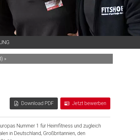
BUNG
) »
Download PDF
Jetzt bewerben
 Europas Nummer 1 für Heimfitness und zugleich
alen in Deutschland, Großbritannien, den