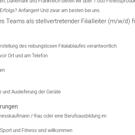
len, Dänemark und Frankreich bieten wir über 7.000 Fitnessproduk
 Erfolgs? Anfangen! Und zwar am besten bei uns.
Teams als stellvertretender Filialleiter (m/w/d) fü
erstellung des reibungslosen Filialablaufes verantwortlich.
vor Ort und am Telefon
gen
 und Auslieferung der Geräte
erungen
nesskaufmann /-frau oder eine Berufsausbildung im
u Sport und Fitness sind willkommen