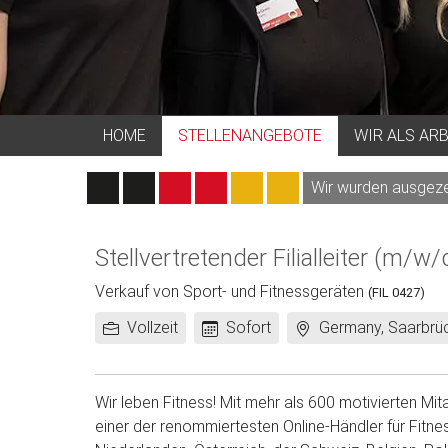
HOME
STELLENANGEBOTE
WIR ALS AR
Wir wurden ausgezei
Stellvertretender Filialleiter (m/w/
Verkauf von Sport- und Fitnessgeräten
(FIL 0427)
Arbeitszeit:
Frühestes
Standort:
Vollzeit
Sofort
Germany, Saarbrü
Eintrittsdatum:
Wir leben Fitness! Mit mehr als 600 motivierten Mi
einer der renommiertesten Online-Händler für Fitne